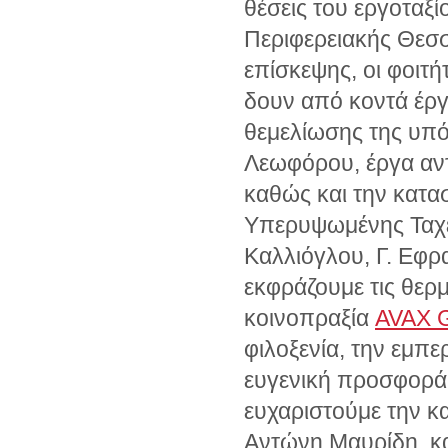
θέσεις του εργοταξ
Περιφερειακής Θεσσ
επίσκεψης, οι φοιτήτ
δουν από κοντά έρ
θεμελίωσης της υπ
Λεωφόρου, έργα αντ
καθώς και την κατα
Υπερυψωμένης Ταχε
Καλλιόγλου, Γ. Εφραι
εκφράζουμε τις θερ
κοινοπραξία
AVAX
φιλοξενία, την εμπ
ευγενική προσφορά 
ευχαριστούμε την κα
Αντώνη Μαυρίδη, κα