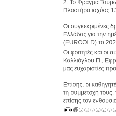
2. Το Φράγμα Ταυρ
Πλαστήρα ισχύος 1
Οι συγκεκριμένες δρ
Ελλάδας για την η
(EURCOLD) το 2025,
Οι φοιτητές και οι
Καλλιόγλου Π., Εφρα
μας ευχαριστίες πρ
Επίσης, οι καθηγητές
τη συμμετοχή τους,
επίσης τον ενθουσι
1
2
3
4
5
6
7
8