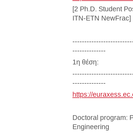
[2 Ph.D. Student Po
ITN-ETN NewFrac]
-------------------------
--------------
1η θέση:
-------------------------
--------------
https://euraxess.ec
Doctoral program: P
Engineering