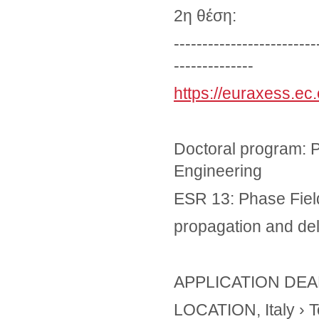
2η θέση:
-------------------------
--------------
https://euraxess.ec
Doctoral program: P
Engineering
ESR 13: Phase Fiel
propagation and del
APPLICATION DEADL
LOCATION, Italy › T