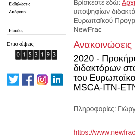
Βρίσκεστε εδώ:
Αρχ
Εκδηλώσεις
υποψηφίων διδακτόρ
Απόφοιτοι
Ευρωπαϊκού Προγρ
NewFrac
Είσοδος
Ανακοινώσεις
Επισκέψεις
2020 - Προκήρ
διδακτόρων στο
του Ευρωπαϊκο
MSCA-ITN-ET
Πληροφορίες: Γιώργ
https://www.newfrac